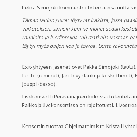
Pekka Simojoki kommentoi tekemäänsä uutta sin
Tämän laulun juuret löytyvät Irakista, jossa pää
vaikutuksen, samoin kuin ne monet sodan keskellä 
raunioita ja luodinreikiä tuli matkalla vastaan pal
löytyi myös paljon iloa ja toivoa. Uutta rakenne
Exit-yhtyeen jäsenet ovat Pekka Simojoki (laulu),
Luoto (rummut), Jari Levy (laulu ja koskettimet), Ma
Jouppi (basso).
Livekonsertti Peräseinäjoen kirkossa toteutetaan,
Paikkoja livekonsertissa on rajoitetusti. Livestr
Konsertin tuottaa Ohjelmatoimisto Kristalli yht