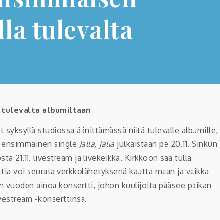
lla tulevalta
a tulevalta albumiltaan
yt syksyllä studiossa äänittämässä niitä tulevalle albumille,
in ensimmäinen single
Jalla, jalla
julkaistaan pe 20.11. Sinkun
a 21.11. livestream ja livekeikka. Kirkkoon saa tulla
rttia voi seurata verkkolähetyksenä kautta maan ja vaikka
än vuoden ainoa konsertti, johon kuulijoita pääsee paikan
ivestream -konserttinsa.