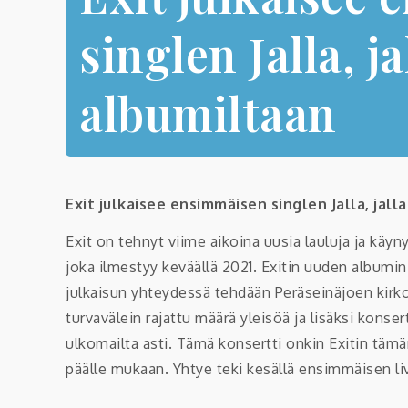
singlen Jalla, ja
albumiltaan
Exit julkaisee ensimmäisen singlen Jalla, jall
Exit on tehnyt viime aikoina uusia lauluja ja käyn
joka ilmestyy keväällä 2021. Exitin uuden album
julkaisun yhteydessä tehdään Peräseinäjoen kirkost
turvavälein rajattu määrä yleisöä ja lisäksi konse
ulkomailta asti. Tämä konsertti onkin Exitin täm
päälle mukaan. Yhtye teki kesällä ensimmäisen l