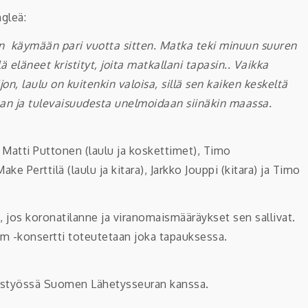
gleä:
sin käymään pari vuotta sitten. Matka teki minuun suuren
eläneet kristityt, joita matkallani tapasin.. Vaikka
jon, laulu on kuitenkin valoisa, sillä sen kaiken keskeltä
taan ja tulevaisuudesta unelmoidaan siinäkin maassa.
 Matti Puttonen (laulu ja koskettimet), Timo
ke Perttilä (laulu ja kitara), Jarkko Jouppi (kitara) ja Timo
 jos koronatilanne ja viranomaismääräykset sen sallivat.
eam -konsertti toteutetaan joka tapauksessa.
eistyössä Suomen Lähetysseuran kanssa.