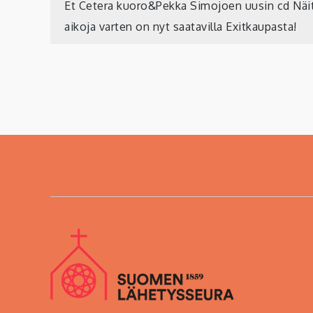
Artikkelien
Et Cetera kuoro&Pekka Simojoen uusin cd Näi
aikoja varten on nyt saatavilla Exitkaupasta!
selaus