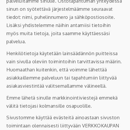
palveluitamme sinulle. Ostotapahtuman yhteydessä
sinun on syötettävä järjestelmäämme seuraavat
tiedot: nimi, puhelinnumero ja sähköpostiosoite.
Lisäksi yhdistelemme näihin antamiisi tietoihin
myös muita tietoja, joita saamme käyttäessäsi
palvelua.
Henkilötietoja käytetään lainsäädännön puitteissa
vain sivulla oleviin toimintoihin tarvittavissa määrin.
Huomaathan kuitenkin, että voimme lähettää
asiakkaillemme palveluun tai tapahtumiin liittyvää
asiakasviestintää valitsemallamme välineellä.
Emme lähetä sinulle markkinointiviestejä emmekä
välitä tietojasi kolmansille osapuolille.
Sivustomme käyttää evästeitä ainoastaan sivuston
toimintaan olennaisesti liittyvään VERKKOKAUPAN