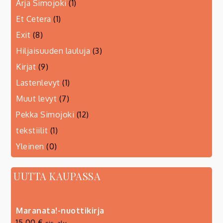
Arja Simojoki
(1)
Et Cetera
(1)
Exit
(8)
Hiljaisuuden lauluja
(3)
Kirjat
(9)
Lastenlevyt
(1)
Muut levyt
(7)
Pekka Simojoki
(12)
tekstiilit
(1)
Yleinen
(0)
UUTTA KAUPASSA
Maranata!-nuottikirja
15,00
€