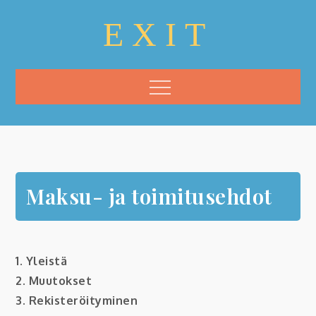
Skip
EXIT
to
content
Menu
Maksu- ja toimitusehdot
1. Yleistä
2. Muutokset
3. Rekisteröityminen