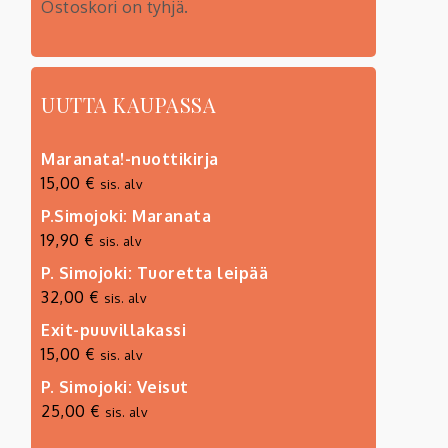
Ostoskori on tyhjä.
UUTTA KAUPASSA
Maranata!-nuottikirja
15,00
€
sis. alv
P.Simojoki: Maranata
19,90
€
sis. alv
P. Simojoki: Tuoretta leipää
32,00
€
sis. alv
Exit-puuvillakassi
15,00
€
sis. alv
P. Simojoki: Veisut
25,00
€
sis. alv