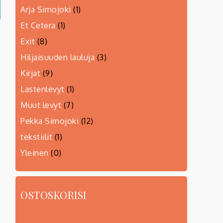
Arja Simojoki
(1)
Et Cetera
(1)
Exit
(8)
Hiljaisuuden lauluja
(3)
Kirjat
(9)
Lastenlevyt
(1)
Muut levyt
(7)
Pekka Simojoki
(12)
tekstiilit
(1)
Yleinen
(0)
OSTOSKORISI