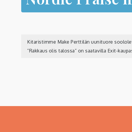
Artikkelien
Kitaristimme Make Perttilän uunituore soolole
”Rakkaus olis talossa” on saatavilla Exit-kaupa
selaus