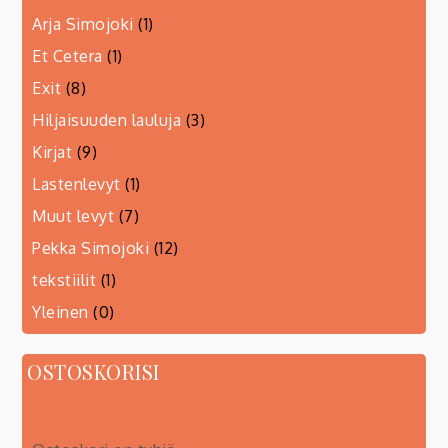
Arja Simojoki
(1)
Et Cetera
(1)
Exit
(8)
Hiljaisuuden lauluja
(3)
Kirjat
(9)
Lastenlevyt
(1)
Muut levyt
(7)
Pekka Simojoki
(12)
tekstiilit
(1)
Yleinen
(0)
OSTOSKORISI