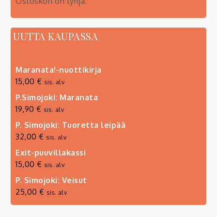
Ostoskori on tyhjä.
UUTTA KAUPASSA
Maranata!-nuottikirja
15,00
€
sis. alv
P.Simojoki: Maranata
19,90
€
sis. alv
P. Simojoki: Tuoretta leipää
32,00
€
sis. alv
Exit-puuvillakassi
15,00
€
sis. alv
P. Simojoki: Veisut
25,00
€
sis. alv