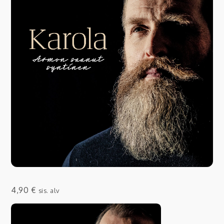
4,90
€
sis. alv