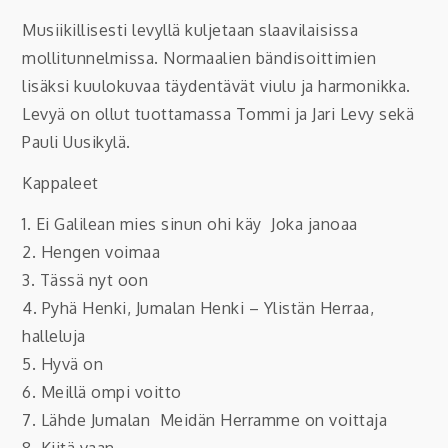
Musiikillisesti levyllä kuljetaan slaavilaisissa
mollitunnelmissa. Normaalien bändisoittimien
lisäksi kuulokuvaa täydentävät viulu ja harmonikka.
Levyä on ollut tuottamassa Tommi ja Jari Levy sekä
Pauli Uusikylä.
Kappaleet
1. Ei Galilean mies sinun ohi käy  Joka janoaa
2. Hengen voimaa
3. Tässä nyt oon
4. Pyhä Henki, Jumalan Henki – Ylistän Herraa,
halleluja
5. Hyvä on
6. Meillä ompi voitto
7. Lähde Jumalan  Meidän Herramme on voittaja
8. Kiitä vaan