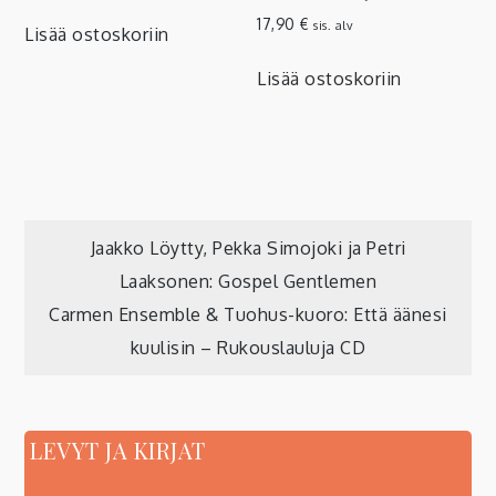
17,90
€
sis. alv
Lisää ostoskoriin
Lisää ostoskoriin
Artikkelien
Jaakko Löytty, Pekka Simojoki ja Petri
Laaksonen: Gospel Gentlemen
selaus
Carmen Ensemble & Tuohus-kuoro: Että äänesi
kuulisin – Rukouslauluja CD
LEVYT JA KIRJAT