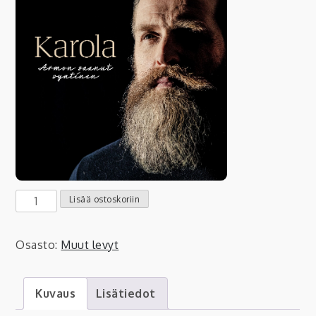
Mika
Lisää ostoskoriin
Karola:
Armon
Osasto:
Muut levyt
saanut
syntinen
Kuvaus
Lisätiedot
määrä