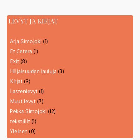
selaus
LEVYT JA KIRJAT
Arja Simojoki
(1)
Et Cetera
(1)
Exit
(8)
Hiljaisuuden lauluja
(3)
Kirjat
(9)
Lastenlevyt
(1)
Muut levyt
(7)
Pekka Simojoki
(12)
tekstiilit
(1)
Yleinen
(0)