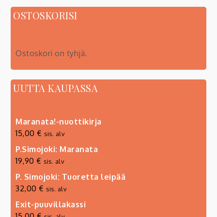
OSTOSKORISI
Ostoskori on tyhjä.
UUTTA KAUPASSA
Maranata!-nuottikirja
15,00
€
sis. alv
P.Simojoki: Maranata
19,90
€
sis. alv
P. Simojoki: Tuoretta leipää
32,00
€
sis. alv
Exit-puuvillakassi
15,00
€
sis. alv