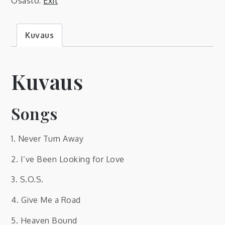
Osasto:
Exit
The
Wall
Kuvaus
määrä
Kuvaus
Songs
1. Never Turn Away
2. I’ve Been Looking for Love
3. S.O.S.
4. Give Me a Road
5. Heaven Bound