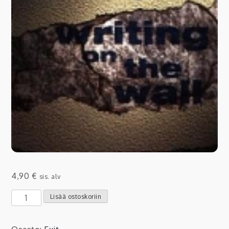
4,90
€
sis. alv
Exit:
Lisää ostoskoriin
Writing
On