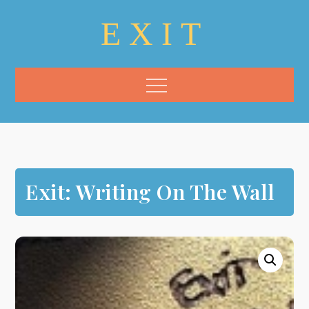
Skip
EXIT
to
content
Menu
Exit: Writing On The Wall