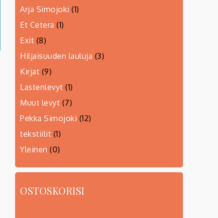
Arja Simojoki
(1)
Et Cetera
(1)
Exit
(8)
Hiljaisuuden lauluja
(3)
Kirjat
(9)
Lastenlevyt
(1)
Muut levyt
(7)
Pekka Simojoki
(12)
tekstiilit
(1)
Yleinen
(0)
OSTOSKORISI