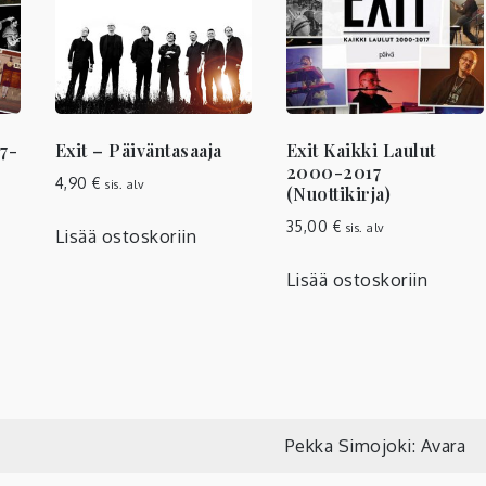
87-
Exit – Päiväntasaaja
Exit Kaikki Laulut
2000-2017
4,90
€
sis. alv
(Nuottikirja)
35,00
€
sis. alv
Lisää ostoskoriin
Lisää ostoskoriin
Pekka Simojoki: Avara