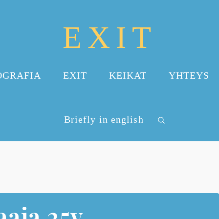
EXIT
OGRAFIA
EXIT
KEIKAT
YHTEYS
Briefly in english
aaja 25v.