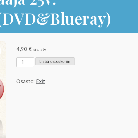
 (DVD&Blueray)
4,90
€
sis. alv
Exit:
Lisää ostoskoriin
Päiväntasaaja
25v.
Osasto:
Exit
Juhlakonsertti
(DVD&Blueray)
määrä