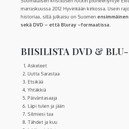
Suomalaisen kristillisen rockin pioneeriyhtye Exit
marraskuussa 2012 Hyvinkään kirkossa. Usein rajoj
historiaa, sillä julkaisu on Suomen
ensimmäinen
sekä DVD – että Bluray –formaatissa
.
BIISILISTA DVD & BLU-
Askeleet
Uutta Sarastaa
Etsikää
Yhtäkkiä
Päiväntasaaja
Läpi tulen ja jään
Silmiesi taa
Tähdet ja kuu