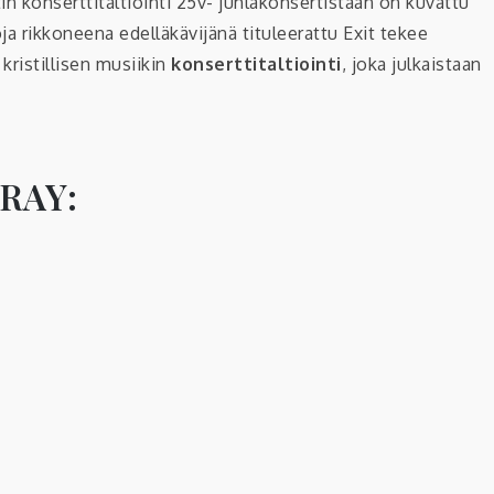
in konserttitaltiointi 25v- juhlakonsertistaan on kuvattu
a rikkoneena edelläkävijänä tituleerattu Exit tekee
kristillisen musiikin
konserttitaltiointi
, joka julkaistaan
RAY: