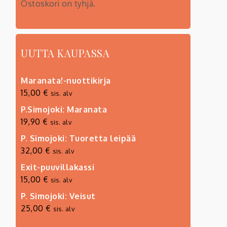
Ostoskori on tyhjä.
UUTTA KAUPASSA
Maranata!-nuottikirja
15,00
€
sis. alv
P.Simojoki: Maranata
19,90
€
sis. alv
P. Simojoki: Tuoretta leipää
32,00
€
sis. alv
Exit-puuvillakassi
15,00
€
sis. alv
P. Simojoki: Veisut
25,00
€
sis. alv