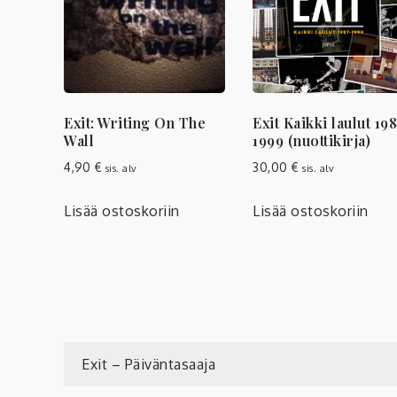
Exit: Writing On The
Exit Kaikki laulut 19
Wall
1999 (nuottikirja)
4,90
€
30,00
€
sis. alv
sis. alv
Lisää ostoskoriin
Lisää ostoskoriin
Artikkelien
Exit – Päiväntasaaja