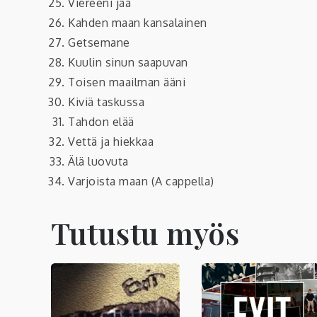
Viereeni jää
Kahden maan kansalainen
Getsemane
Kuulin sinun saapuvan
Toisen maailman ääni
Kiviä taskussa
Tahdon elää
Vettä ja hiekkaa
Älä luovuta
Varjoista maan (A cappella)
Tutustu myös