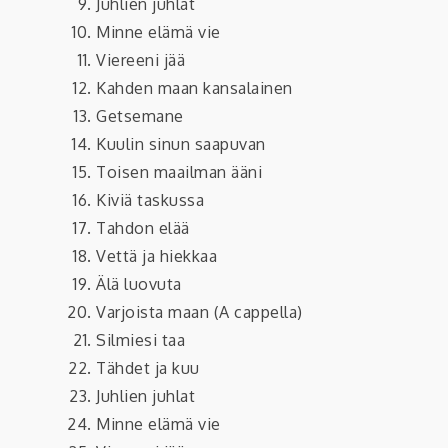
Juhlien juhlat
Minne elämä vie
Viereeni jää
Kahden maan kansalainen
Getsemane
Kuulin sinun saapuvan
Toisen maailman ääni
Kiviä taskussa
Tahdon elää
Vettä ja hiekkaa
Älä luovuta
Varjoista maan (A cappella)
Silmiesi taa
Tähdet ja kuu
Juhlien juhlat
Minne elämä vie