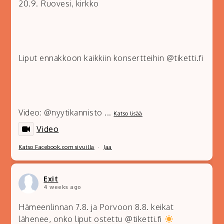
20.9. Ruovesi, kirkko
Liput ennakkoon kaikkiin konsertteihin @tiketti.fi
Video: @nyytikannisto
...
Katso lisää
Video
Katso Facebook.com sivuilla
·
Jaa
Exit
4 weeks ago
Hämeenlinnan 7.8. ja Porvoon 8.8. keikat
lähenee, onko liput ostettu @tiketti.fi